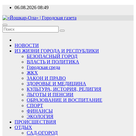
Перейти
06.08.2026
08:49
к
содержимому
«Йошкар-Ола» | Городская газета
Новости, события, люди
НОВОСТИ
ИЗ ЖИЗНИ ГОРОДА И РЕСПУБЛИКИ
БЕЗОПАСНЫЙ ГОРОД
ВЛАСТЬ И ПОЛИТИКА
Городская среда
ЖКХ
ЗАКОН И ПРАВО
ЗДОРОВЬЕ И МЕДИЦИНА
КУЛЬТУРА, ИСТОРИЯ, РЕЛИГИЯ
ЛЬГОТЫ И ПЕНСИИ
ОБРАЗОВАНИЕ И ВОСПИТАНИЕ
СПОРТ
ФИНАНСЫ
ЭКОЛОГИЯ
ПРОИСШЕСТВИЯ
ОТДЫХ
САД-ОГОРОД