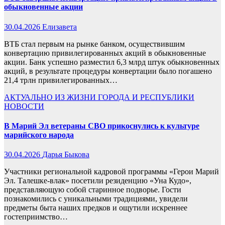
обыкновенные акции
30.04.2026
Елизавета
ВТБ стал первым на рынке банком, осуществившим
конвертацию привилегированных акций в обыкновенные
акции. Банк успешно разместил 6,3 млрд штук обыкновенных
акций, в результате процедуры конвертации было погашено
21,4 трлн привилегированных…
АКТУАЛЬНО
ИЗ ЖИЗНИ ГОРОДА И РЕСПУБЛИКИ
НОВОСТИ
В Марий Эл ветераны СВО прикоснулись к культуре
марийского народа
30.04.2026
Дарья Быкова
Участники региональной кадровой программы «Герои Марий
Эл. Талешке-влак» посетили резиденцию «Уна Кудо»,
представляющую собой старинное подворье. Гости
познакомились с уникальными традициями, увидели
предметы быта наших предков и ощутили искреннее
гостеприимство…