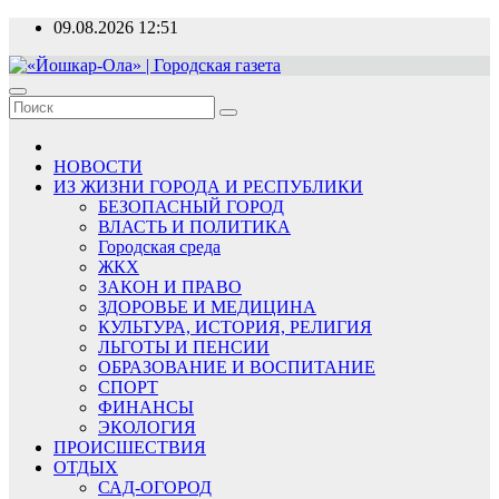
Перейти
09.08.2026
12:51
к
содержимому
«Йошкар-Ола» | Городская газета
Новости, события, люди
НОВОСТИ
ИЗ ЖИЗНИ ГОРОДА И РЕСПУБЛИКИ
БЕЗОПАСНЫЙ ГОРОД
ВЛАСТЬ И ПОЛИТИКА
Городская среда
ЖКХ
ЗАКОН И ПРАВО
ЗДОРОВЬЕ И МЕДИЦИНА
КУЛЬТУРА, ИСТОРИЯ, РЕЛИГИЯ
ЛЬГОТЫ И ПЕНСИИ
ОБРАЗОВАНИЕ И ВОСПИТАНИЕ
СПОРТ
ФИНАНСЫ
ЭКОЛОГИЯ
ПРОИСШЕСТВИЯ
ОТДЫХ
САД-ОГОРОД