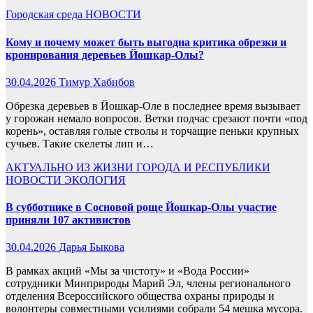
Городская среда
НОВОСТИ
Кому и почему может быть выгодна критика обрезки и
кронирования деревьев Йошкар-Олы?
30.04.2026
Тимур Хабибов
Обрезка деревьев в Йошкар-Оле в последнее время вызывает
у горожан немало вопросов. Ветки подчас срезают почти «под
корень», оставляя голые стволы и торчащие пеньки крупных
сучьев. Такие скелеты лип и…
АКТУАЛЬНО
ИЗ ЖИЗНИ ГОРОДА И РЕСПУБЛИКИ
НОВОСТИ
ЭКОЛОГИЯ
В субботнике в Сосновой роще Йошкар-Олы участие
приняли 107 активистов
30.04.2026
Дарья Быкова
В рамках акций «Мы за чистоту» и «Вода России»
сотрудники Минприроды Марий Эл, члены регионального
отделения Всероссийского общества охраны природы и
волонтеры совместными усилиями собрали 54 мешка мусора.