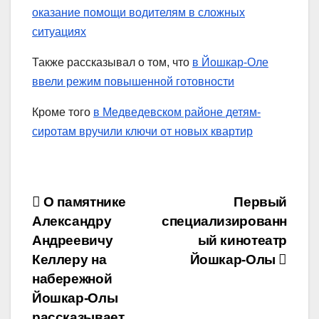
оказание помощи водителям в сложных
ситуациях
Также рассказывал о том, что
в Йошкар-Оле
ввели режим повышенной готовности
Кроме того
в Медведевском районе детям-
сиротам вручили ключи от новых квартир
Навигация
О памятнике
Первый
Александру
специализированн
по
Андреевичу
ый кинотеатр
записям
Келлеру на
Йошкар-Олы
набережной
Йошкар-Олы
рассказывает