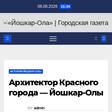
Перейти
08.08.2026
15:34
к
содержимому
ИСТОРИЯ ЙОШКАР-ОЛЫ
Архитектор Красного
города — Йошкар-Олы
От
admin