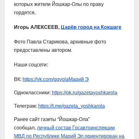
которых жители Йошкар-Олы по праву
гордятся.
Игорь АЛЕКСЕЕВ,
Царёв город на Кокшаге
Фото Павла Старикова, архивные фото
предоставлены автором.
Наши соцсети:
ВК:
https://vk.com/ggyolaМарий Э
Одноклассники:
https://ok.ru/gazetayoshkarola
Телеграм:
https://t.me/gazeta_yoshkarola
Ранее сайт газеты “Йошкар-Ола”
сообщал,
личный состав Госавтоинспекции
МВД по Республике Марий Эл ориентирован на