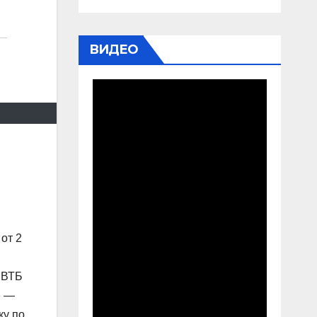
ВИДЕО
от 2
 ВТБ
й —
ку по