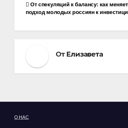
Навигация
От спекуляций к балансу: как меняе
подход молодых россиян к инвестиц
по
записям
От
Елизавета
О НАС