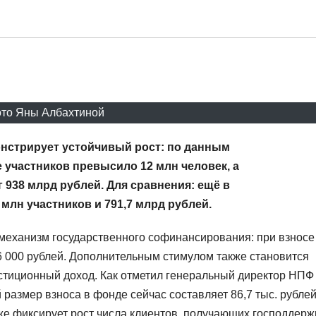
то Яны Албахтиной
онстрирует
устойчивый рост: по данным
е участников превысило 12 млн человек, а
г 938 млрд
рублей. Для сравнения: ещё в
3 млн
участников и 791,7 млрд
рублей.
механизм государственного софинансирования: при взносе 
36 000 рублей. Дополнительным стимулом также становится
стиционный доход. Как отметил генеральный директор НПФ
 размер взноса в фонде сейчас составляет 86,7 тыс. рубле
кже фиксирует рост числа клиентов, получающих господдерж