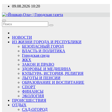
Перейти
09.08.2026
10:20
к
содержимому
«Йошкар-Ола» | Городская газета
Новости, события, люди
НОВОСТИ
ИЗ ЖИЗНИ ГОРОДА И РЕСПУБЛИКИ
БЕЗОПАСНЫЙ ГОРОД
ВЛАСТЬ И ПОЛИТИКА
Городская среда
ЖКХ
ЗАКОН И ПРАВО
ЗДОРОВЬЕ И МЕДИЦИНА
КУЛЬТУРА, ИСТОРИЯ, РЕЛИГИЯ
ЛЬГОТЫ И ПЕНСИИ
ОБРАЗОВАНИЕ И ВОСПИТАНИЕ
СПОРТ
ФИНАНСЫ
ЭКОЛОГИЯ
ПРОИСШЕСТВИЯ
ОТДЫХ
САД-ОГОРОД