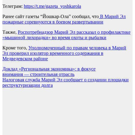
Телеграм:
https://t.me/gazeta_yoshkarola
Ранее сайт газеты “Йошкар-Ола” сообщал, что
В Марий Эл
пожарные соревнуются в боевом развертывании
Также,
Роспотребнадзор Марий Эл рассказал о профилактике
«мышиной лихорадки» во время охоты и рыбалки
Кроме того,
Уполномоченный по правам человека в Марий
Эл проверил изолятор временного содержания в
Медведевском районе
Навигация
Доклад «Региональная экономика»: в фокусе
внимания — строительная отрасль
по
Налоговая служба Марий Эл сообщает о создании площадки
записям
реструктуризации долга