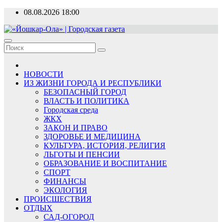
Перейти
08.08.2026
18:00
к
содержимому
«Йошкар-Ола» | Городская газета
Новости, события, люди
НОВОСТИ
ИЗ ЖИЗНИ ГОРОДА И РЕСПУБЛИКИ
БЕЗОПАСНЫЙ ГОРОД
ВЛАСТЬ И ПОЛИТИКА
Городская среда
ЖКХ
ЗАКОН И ПРАВО
ЗДОРОВЬЕ И МЕДИЦИНА
КУЛЬТУРА, ИСТОРИЯ, РЕЛИГИЯ
ЛЬГОТЫ И ПЕНСИИ
ОБРАЗОВАНИЕ И ВОСПИТАНИЕ
СПОРТ
ФИНАНСЫ
ЭКОЛОГИЯ
ПРОИСШЕСТВИЯ
ОТДЫХ
САД-ОГОРОД