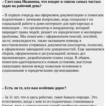
–
Светлана Ивановна, что входит в список самых частых
задач на рабочий день?
– В первую очередь мы оформляем документацию и помогаем
подопечным с личными вопросами, ведь специалист по
социальной работе в доме-интернате для престарелых и
инвалидов – это организатор и координатор, который
защищает права людей, решает их юридические и жилищные
проблемы. Мы помогаем с оформлением пенсий, пособий,
льгот, инвалидности, также оказываем помощь в
восстановлении утерянных документов (паспортов, полисов),
в оформлении завещаний или доверенностей. Еще занимаемся
сбором, оформлением и актуализацией личных дел
проживающих, разрабатываем планы ухода. В общем,
помогаем адаптироваться к новым условиям, выступая
связующим звеном между пожилым человеком и
социальными и юридическими организациями.
– Есть ли те, кто вам особенно дорог?
– За 11 лет, что я здесь работаю, такое бывало нередко. Это
естественно, когда с кем-то из подопечных становишься
близок, ведь к специалистам нашей профессии приходят с