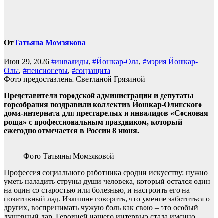
От
Татьяна Момзякова
Июн 29, 2026
#инвалиды
,
#Йошкар-Ола
,
#мэрия Йошкар-
Олы
,
#пенсионеры
,
#соцзащита
Фото предоставлены Светланой Грязиной
Представители городской администрации и депутаты
горсобрания поздравили коллектив Йошкар-Олинского
дома-интерната для престарелых и инвалидов «Сосновая
роща» с профессиональным праздником, который
ежегодно отмечается в России 8 июня.
Фото Татьяны Момзяковой
Профессия социального работника сродни искусству: нужно
уметь наладить струны души человека, который остался один
на один со старостью или болезнью, и настроить его на
позитивный лад. Излишне говорить, что умение заботиться о
других, воспринимать чужую боль как свою – это особый
душевный дар. Героиней нашего интервью стала именно