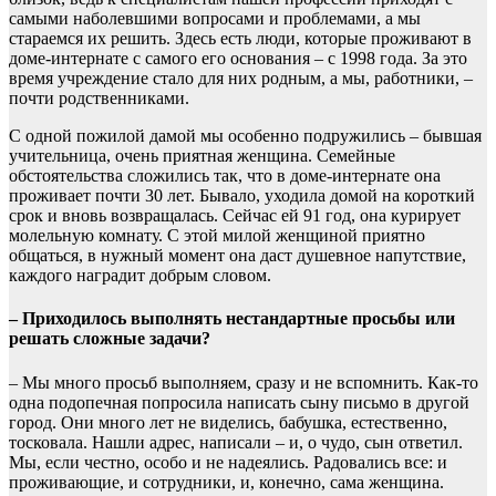
самыми наболевшими вопросами и проблемами, а мы
стараемся их решить. Здесь есть люди, которые проживают в
доме-интернате с самого его основания – с 1998 года. За это
время учреждение стало для них родным, а мы, работники, –
почти родственниками.
С одной пожилой дамой мы особенно подружились – бывшая
учительница, очень приятная женщина. Семейные
обстоятельства сложились так, что в доме-интернате она
проживает почти 30 лет. Бывало, уходила домой на короткий
срок и вновь возвращалась. Сейчас ей 91 год, она курирует
молельную комнату. С этой милой женщиной приятно
общаться, в нужный момент она даст душевное напутствие,
каждого наградит добрым словом.
– Приходилось выполнять нестандартные просьбы или
решать сложные задачи?
– Мы много просьб выполняем, сразу и не вспомнить. Как-то
одна подопечная попросила написать сыну письмо в другой
город. Они много лет не виделись, бабушка, естественно,
тосковала. Нашли адрес, написали – и, о чудо, сын ответил.
Мы, если честно, особо и не надеялись. Радовались все: и
проживающие, и сотрудники, и, конечно, сама женщина.