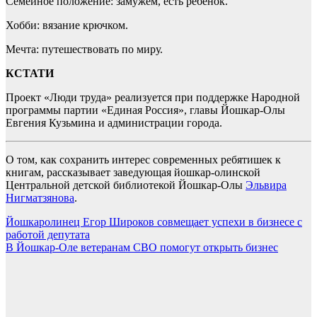
Семейное положение: замужем, есть ребенок.
Хобби: вязание крючком.
Мечта: путешествовать по миру.
КСТАТИ
Проект «Люди труда» реализуется при поддержке Народной
программы партии «Единая Россия», главы Йошкар-Олы
Евгения Кузьмина и администрации города.
О том, как сохранить интерес современных ребятишек к
книгам, рассказывает заведующая йошкар-олинской
Центральной детской библиотекой Йошкар-Олы
Эльвира
Нигматзянова
.
Навигация
Йошкаролинец Егор Широков совмещает успехи в бизнесе с
работой депутата
по
В Йошкар-Оле ветеранам СВО помогут открыть бизнес
записям