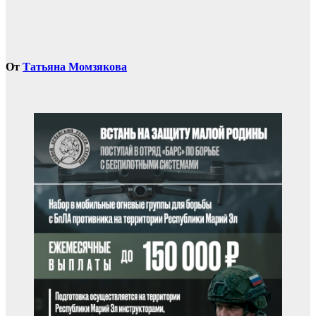
От
Татьяна Момзякова