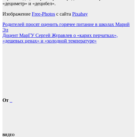
«дециметр» и «децибел».
Изображение
Free-Photos
с сайта
Pixabay
Навигация
Родителей просят оценить горячее питание в школах Марий
Эл
по
Доцент МарГУ Сергей Журавлев о «карих перчатках»,
записям
«дешевых ценах» и «холодной температуре»
От
_
ВИДЕО