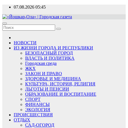
Перейти
07.08.2026
05:45
к
содержимому
«Йошкар-Ола» | Городская газета
Новости, события, люди
НОВОСТИ
ИЗ ЖИЗНИ ГОРОДА И РЕСПУБЛИКИ
БЕЗОПАСНЫЙ ГОРОД
ВЛАСТЬ И ПОЛИТИКА
Городская среда
ЖКХ
ЗАКОН И ПРАВО
ЗДОРОВЬЕ И МЕДИЦИНА
КУЛЬТУРА, ИСТОРИЯ, РЕЛИГИЯ
ЛЬГОТЫ И ПЕНСИИ
ОБРАЗОВАНИЕ И ВОСПИТАНИЕ
СПОРТ
ФИНАНСЫ
ЭКОЛОГИЯ
ПРОИСШЕСТВИЯ
ОТДЫХ
САД-ОГОРОД