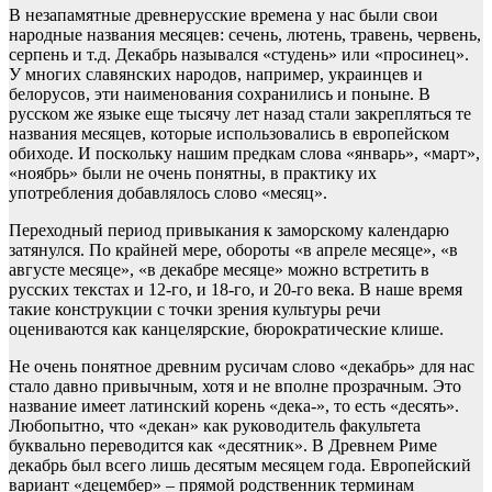
В незапамятные древнерусские времена у нас были свои
народные названия месяцев: сечень, лютень, травень, червень,
серпень и т.д. Декабрь назывался «студень» или «просинец».
У многих славянских народов, например, украинцев и
белорусов, эти наименования сохранились и поныне. В
русском же языке еще тысячу лет назад стали закрепляться те
названия месяцев, которые использовались в европейском
обиходе. И поскольку нашим предкам слова «январь», «март»,
«ноябрь» были не очень понятны, в практику их
употребления добавлялось слово «месяц».
Переходный период привыкания к заморскому календарю
затянулся. По крайней мере, обороты «в апреле месяце», «в
августе месяце», «в декабре месяце» можно встретить в
русских текстах и 12-го, и 18-го, и 20-го века. В наше время
такие конструкции с точки зрения культуры речи
оцениваются как канцелярские, бюрократические клише.
Не очень понятное древним русичам слово «декабрь» для нас
стало давно привычным, хотя и не вполне прозрачным. Это
название имеет латинский корень «дека-», то есть «десять».
Любопытно, что «декан» как руководитель факультета
буквально переводится как «десятник». В Древнем Риме
декабрь был всего лишь десятым месяцем года. Европейский
вариант «децембер» – прямой родственник терминам