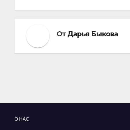
записям
От
Дарья Быкова
О НАС