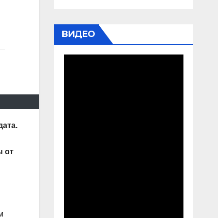
ВИДЕО
дата.
ы от
м