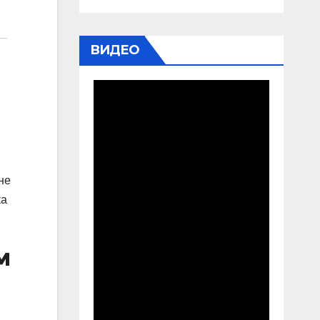
ВИДЕО
не
ка
м