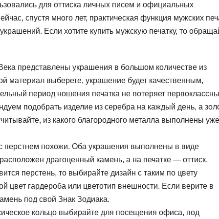
льзовались для оттиска личных писем и официальных
ейчас, спустя много лет, практическая функция мужских печ
 украшений. Если хотите купить мужскую печатку, то обраща
 Века представлены украшения в большом количестве из
акой материал выберете, украшение будет качественным,
тельный период ношения печатка не потеряет первоклассн
ндуем подобрать изделие из серебра на каждый день, а зол
учитывайте, из какого благородного металла выполнены уж
 с перстнем похожи. Оба украшения выполнены в виде
 расположен драгоценный камень, а на печатке — оттиск,
ится перстень, то выбирайте дизайн с таким по цвету
й цвет гардероба или цветотип внешности. Если верите в
амень под свой Знак Зодиака.
ическое кольцо выбирайте для посещения офиса, под