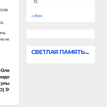
31
ссуар
« Июл
та.
ечь
ли не
СВЕТЛАЯ ПАМЯТЬ...
-Оле
людо
супы
О)