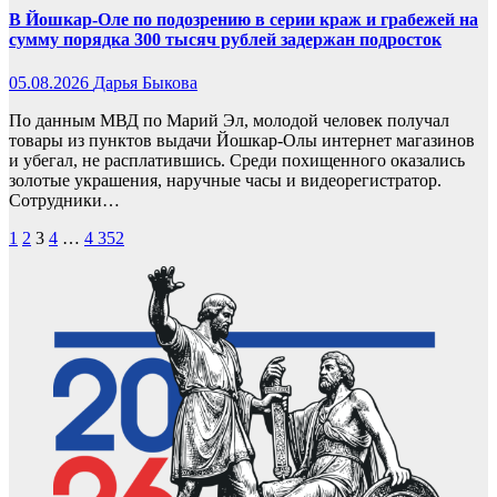
В Йошкар-Оле по подозрению в серии краж и грабежей на
сумму порядка 300 тысяч рублей задержан подросток
05.08.2026
Дарья Быкова
По данным МВД по Марий Эл, молодой человек получал
товары из пунктов выдачи Йошкар-Олы интернет магазинов
и убегал, не расплатившись. Среди похищенного оказались
золотые украшения, наручные часы и видеорегистратор.
Сотрудники…
Пагинация
1
2
3
4
…
4 352
записей