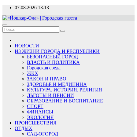
Перейти
07.08.2026
13:13
к
содержимому
Новости, события, люди
«Йошкар-Ола» | Городская
газета
НОВОСТИ
ИЗ ЖИЗНИ ГОРОДА И РЕСПУБЛИКИ
БЕЗОПАСНЫЙ ГОРОД
ВЛАСТЬ И ПОЛИТИКА
Городская среда
ЖКХ
ЗАКОН И ПРАВО
ЗДОРОВЬЕ И МЕДИЦИНА
КУЛЬТУРА, ИСТОРИЯ, РЕЛИГИЯ
ЛЬГОТЫ И ПЕНСИИ
ОБРАЗОВАНИЕ И ВОСПИТАНИЕ
СПОРТ
ФИНАНСЫ
ЭКОЛОГИЯ
ПРОИСШЕСТВИЯ
ОТДЫХ
САД-ОГОРОД