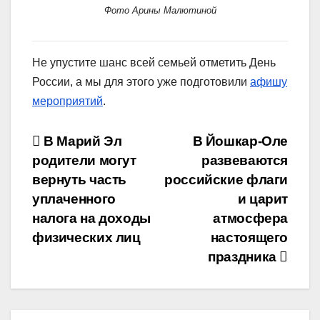
Фото Арины Малютиной
Не упустите шанс всей семьей отметить День
России, а мы для этого уже подготовили
афишу
мероприятий
.
Навигация
В Марий Эл
В Йошкар-Оле
родители могут
развеваются
по
вернуть часть
российские флаги
записям
уплаченного
и царит
налога на доходы
атмосфера
физических лиц
настоящего
праздника