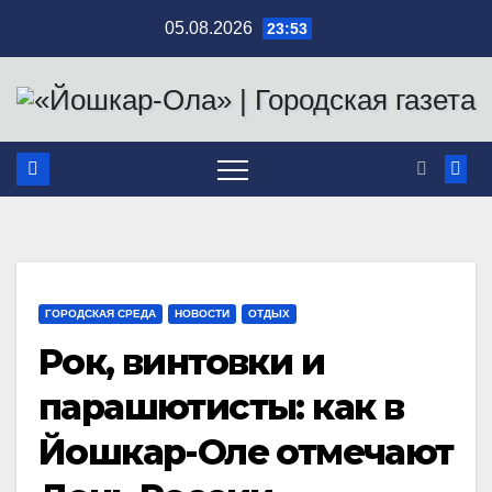
Перейти
05.08.2026
23:53
к
содержимому
ГОРОДСКАЯ СРЕДА
НОВОСТИ
ОТДЫХ
Рок, винтовки и
парашютисты: как в
Йошкар-Оле отмечают