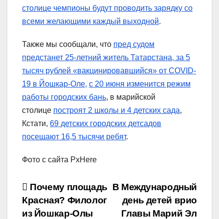
столице чемпионы будут проводить зарядку со
всеми желающими каждый выходной
.
Также мы сообщали, что
пред судом
предстанет 25-летний житель Татарстана, за 5
тысяч рублей «вакцинировавшийся» от COVID-
19 в Йошкар-Оле,
с 20 июня изменится режим
работы городских бань
, в марийской
столице
построят 2 школы и 4 детских сада
,
Кстати,
69 детских городских детсадов
посещают 16,5 тысячи ребят
.
Фото с сайта PxHere
Навигация
Почему площадь
В Международный
Красная? Филолог
день детей врио
по
из Йошкар-Олы
Главы Марий Эл