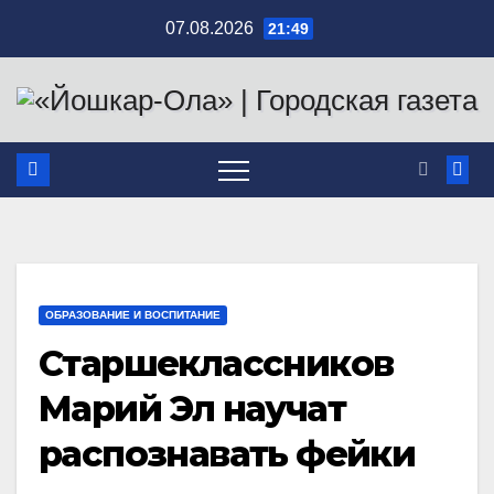
Перейти
07.08.2026
21:49
к
содержимому
ОБРАЗОВАНИЕ И ВОСПИТАНИЕ
Старшеклассников
Марий Эл научат
распознавать фейки