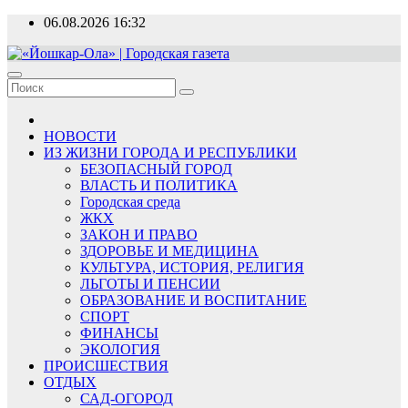
Перейти
06.08.2026
16:32
к
содержимому
«Йошкар-Ола» | Городская газета
Новости, события, люди
НОВОСТИ
ИЗ ЖИЗНИ ГОРОДА И РЕСПУБЛИКИ
БЕЗОПАСНЫЙ ГОРОД
ВЛАСТЬ И ПОЛИТИКА
Городская среда
ЖКХ
ЗАКОН И ПРАВО
ЗДОРОВЬЕ И МЕДИЦИНА
КУЛЬТУРА, ИСТОРИЯ, РЕЛИГИЯ
ЛЬГОТЫ И ПЕНСИИ
ОБРАЗОВАНИЕ И ВОСПИТАНИЕ
СПОРТ
ФИНАНСЫ
ЭКОЛОГИЯ
ПРОИСШЕСТВИЯ
ОТДЫХ
САД-ОГОРОД