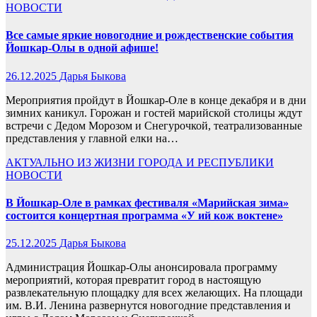
НОВОСТИ
Все самые яркие новогодние и рождественские события
Йошкар-Олы в одной афише!
26.12.2025
Дарья Быкова
Мероприятия пройдут в Йошкар-Оле в конце декабря и в дни
зимних каникул. Горожан и гостей марийской столицы ждут
встречи с Дедом Морозом и Снегурочкой, театрализованные
представления у главной елки на…
АКТУАЛЬНО
ИЗ ЖИЗНИ ГОРОДА И РЕСПУБЛИКИ
НОВОСТИ
В Йошкар-Оле в рамках фестиваля «Марийская зима»
состоится концертная программа «У ий кож воктене»
25.12.2025
Дарья Быкова
Администрация Йошкар-Олы анонсировала программу
мероприятий, которая превратит город в настоящую
развлекательную площадку для всех желающих. На площади
им. В.И. Ленина развернутся новогодние представления и