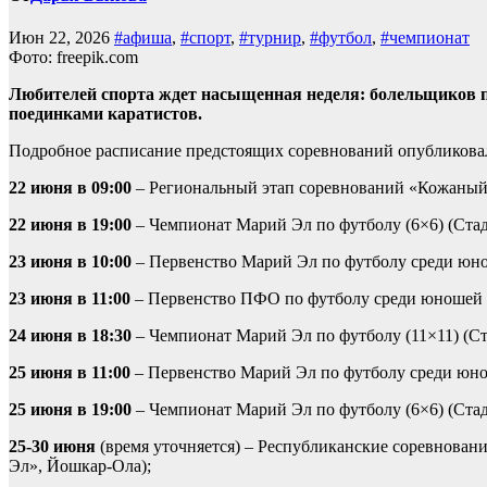
Июн 22, 2026
#афиша
,
#спорт
,
#турнир
,
#футбол
,
#чемпионат
Фото: freepik.com
Любителей
спорта
ждет
насыщенная
неделя:
болельщиков
п
поединками
каратистов.
Подробное
расписание
предстоящих
соревнований
опубликова
22 июня в 09:00
– Региональный этап соревнований «Кожаный 
22 июня в 19:00
– Чемпионат Марий Эл по футболу (6×6) (Ста
23 июня в 10:00
– Первенство Марий Эл по футболу среди юно
23 июня в 11:00
– Первенство ПФО по футболу среди юношей 
24 июня в 18:30
– Чемпионат Марий Эл по футболу (11×11) (С
25 июня в 11:00
– Первенство Марий Эл по футболу среди юно
25 июня в 19:00
– Чемпионат Марий Эл по футболу (6×6) (Ста
25-30 июня
(время уточняется) – Республиканские соревнова
Эл», Йошкар-Ола);