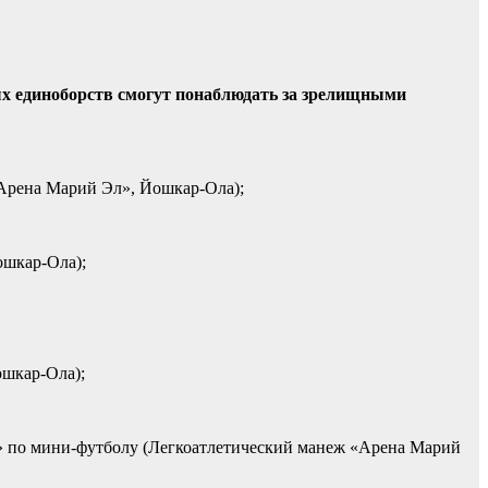
ых
единоборств
смогут
понаблюдать
за
зрелищными
Арена Марий Эл», Йошкар-Ола);
ошкар-Ола);
ошкар-Ола);
» по мини-футболу (Легкоатлетический манеж «Арена Марий