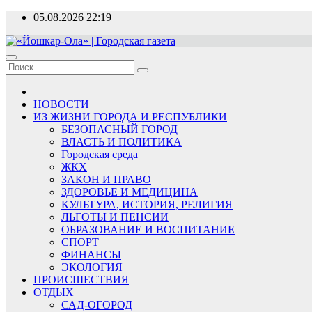
Перейти
05.08.2026
22:19
к
содержимому
«Йошкар-Ола» | Городская газета
Новости, события, люди
НОВОСТИ
ИЗ ЖИЗНИ ГОРОДА И РЕСПУБЛИКИ
БЕЗОПАСНЫЙ ГОРОД
ВЛАСТЬ И ПОЛИТИКА
Городская среда
ЖКХ
ЗАКОН И ПРАВО
ЗДОРОВЬЕ И МЕДИЦИНА
КУЛЬТУРА, ИСТОРИЯ, РЕЛИГИЯ
ЛЬГОТЫ И ПЕНСИИ
ОБРАЗОВАНИЕ И ВОСПИТАНИЕ
СПОРТ
ФИНАНСЫ
ЭКОЛОГИЯ
ПРОИСШЕСТВИЯ
ОТДЫХ
САД-ОГОРОД