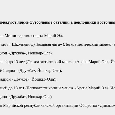
орадуют
яркие
футбольные
баталии,
а
поклонники
восточн
ло
Министерство
спорта
Марий Эл:
мяч – Школьная футбольная лига» (Легкоатлетический манеж «
дион «Дружба», Йошкар-Ола);
шей до 13 лет (Легкоатлетический манеж «Арена Марий Эл», Й
(Стадион «Дружба», Йошкар-Ола);
тадион «Дружба», Йошкар-Ола);
шей до 13 лет (Легкоатлетический манеж «Арена Марий Эл», Й
дион «Дружба», Йошкар-Ола);
ния Марийской республиканской организации Общества «Динамо