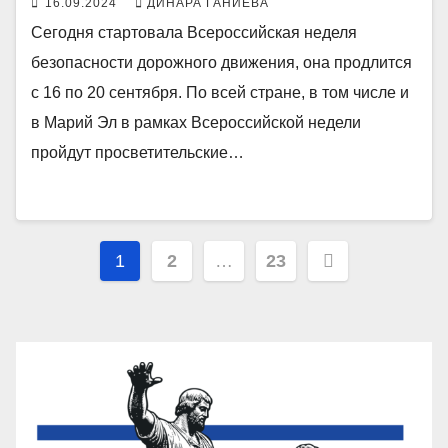
16.09.2024
ДИНАРА ГАНИЕВА
аварийности с участием детей
Сегодня стартовала Всероссийская неделя
безопасности дорожного движения, она продлится
с 16 по 20 сентября. По всей стране, в том числе и
в Марий Эл в рамках Всероссийской недели
пройдут просветительские…
Пагинация
1
2
…
23
записей