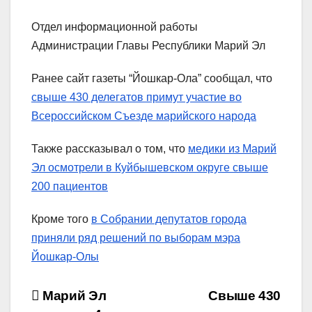
Отдел информационной работы
Администрации Главы Республики Марий Эл
Ранее сайт газеты “Йошкар-Ола” сообщал, что
свыше 430 делегатов примут участие во
Всероссийском Съезде марийского народа
Также рассказывал о том, что
медики из Марий
Эл осмотрели в Куйбышевском округе свыше
200 пациентов
Кроме того
в Собрании депутатов города
приняли ряд решений по выборам мэра
Йошкар-Олы
Навигация
Марий Эл
Свыше 430