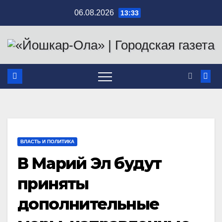
Перейти
06.08.2026
13:33
к
содержимому
ВЛАСТЬ И ПОЛИТИКА
В Марий Эл будут
приняты
дополнительные