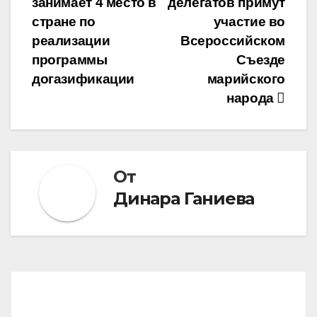
занимает 4 место в
делегатов примут
по
стране по
участие во
записям
реализации
Всероссийском
программы
Съезде
догазификации
марийского
народа
От
Динара Ганиева