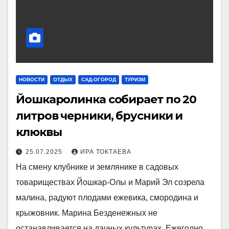
НОВОСТИ
ОТДЫХ
САД-ОГОРОД
ТУРИЗМ
Йошкаролинка собирает по 20
литров черники, брусники и
клюквы
25.07.2025
ИРА ТОКТАЕВА
На смену клубнике и землянике в садовых
товариществах Йошкар-Олы и Марий Эл созрела
малина, радуют плодами ежевика, смородина и
крыжовник. Марина Безденежных не
останавливается на дачных культурах. Ежегодно