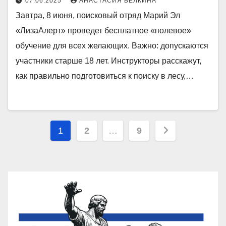
07.06.2025
АНАСТАСИЯ БЕЛКИНА
Завтра, 8 июня, поисковый отряд Марий Эл
«ЛизаАлерт» проведет бесплатное «полевое»
обучение для всех желающих. Важно: допускаются
участники старше 18 лет. Инструкторы расскажут,
как правильно подготовиться к поиску в лесу,…
Пагинация
1
2
…
9
записей