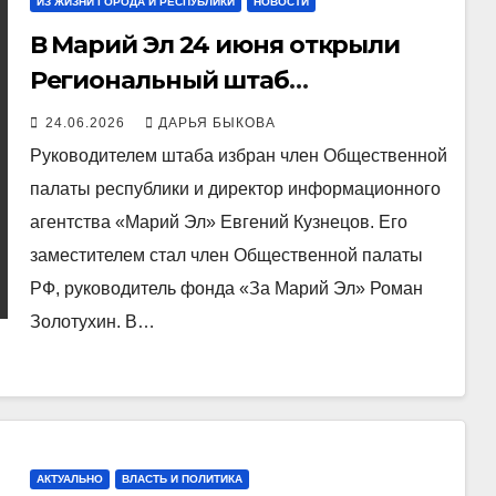
ИЗ ЖИЗНИ ГОРОДА И РЕСПУБЛИКИ
НОВОСТИ
В Марий Эл 24 июня открыли
Региональный штаб
общественного наблюдения за
24.06.2026
ДАРЬЯ БЫКОВА
выборами
Руководителем штаба избран член Общественной
палаты республики и директор информационного
агентства «Марий Эл» Евгений Кузнецов. Его
заместителем стал член Общественной палаты
РФ, руководитель фонда «За Марий Эл» Роман
Золотухин. В…
АКТУАЛЬНО
ВЛАСТЬ И ПОЛИТИКА