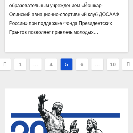
образовательным учреждением «Йошкар-
Олинский авиационно-спортивный клуб ДОСААФ
России» при поддержке Фонда Президентских
Грантов позволяет привлечь молодых…
Пагинация
1
…
4
5
6
…
10
записей