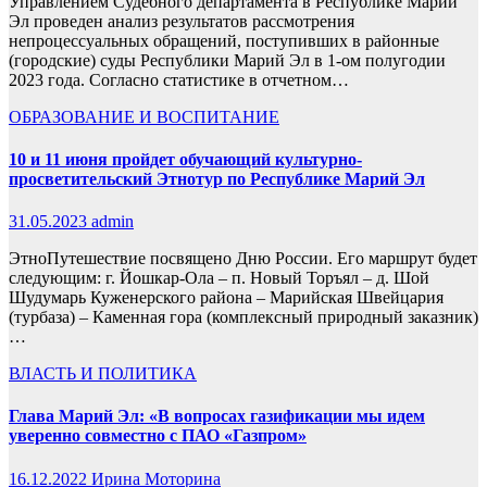
Управлением Судебного департамента в Республике Марий
Эл проведен анализ результатов рассмотрения
непроцессуальных обращений, поступивших в районные
(городские) суды Республики Марий Эл в 1-ом полугодии
2023 года. Согласно статистике в отчетном…
ОБРАЗОВАНИЕ И ВОСПИТАНИЕ
10 и 11 июня пройдет обучающий культурно-
просветительский Этнотур по Республике Марий Эл
31.05.2023
admin
ЭтноПутешествие посвящено Дню России. Его маршрут будет
следующим: г. Йошкар-Ола – п. Новый Торъял – д. Шой
Шудумарь Куженерского района – Марийская Швейцария
(турбаза) – Каменная гора (комплексный природный заказник)
…
ВЛАСТЬ И ПОЛИТИКА
Глава Марий Эл: «В вопросах газификации мы идем
уверенно совместно с ПАО «Газпром»
16.12.2022
Ирина Моторина