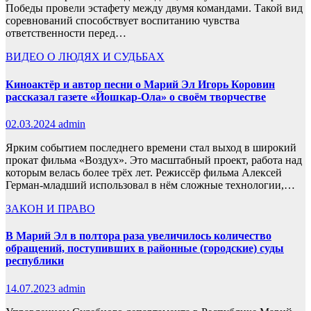
Победы провели эстафету между двумя командами. Такой вид
соревнований способствует воспитанию чувства
ответственности перед…
ВИДЕО
О ЛЮДЯХ И СУДЬБАХ
Киноактёр и автор песни о Марий Эл Игорь Коровин
рассказал газете «Йошкар-Ола» о своём творчестве
02.03.2024
admin
Ярким событием последнего времени стал выход в широкий
прокат фильма «Воздух». Это масштабный проект, работа над
которым велась более трёх лет. Режиссёр фильма Алексей
Герман-младший использовал в нём сложные технологии,…
ЗАКОН И ПРАВО
В Марий Эл в полтора раза увеличилось количество
обращений, поступивших в районные (городские) суды
республики
14.07.2023
admin