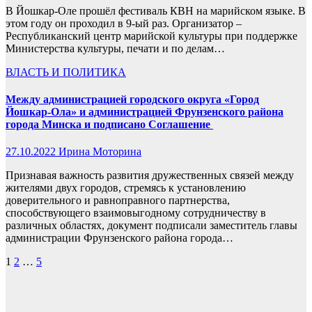
В Йошкар-Оле прошёл фестиваль КВН на марийском языке. В
этом году он проходил в 9-ый раз. Организатор –
Республиканский центр марийской культуры при поддержке
Министерства культуры, печати и по делам…
ВЛАСТЬ И ПОЛИТИКА
Между администрацией городского округа «Город
Йошкар-Ола» и администрацией Фрунзенского района
города Минска и подписано Соглашение
27.10.2022
Ирина Моторина
Признавая важность развития дружественных связей между
жителями двух городов, стремясь к установлению
доверительного и равноправного партнерства,
способствующего взаимовыгодному сотрудничеству в
различных областях, документ подписали заместитель главы
администрации Фрунзенского района города…
Пагинация
1
2
…
5
записей