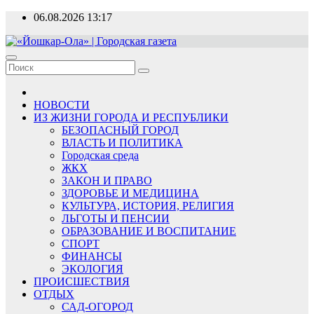
Перейти
06.08.2026
13:17
к
содержимому
«Йошкар-Ола» | Городская газета
Новости, события, люди
НОВОСТИ
ИЗ ЖИЗНИ ГОРОДА И РЕСПУБЛИКИ
БЕЗОПАСНЫЙ ГОРОД
ВЛАСТЬ И ПОЛИТИКА
Городская среда
ЖКХ
ЗАКОН И ПРАВО
ЗДОРОВЬЕ И МЕДИЦИНА
КУЛЬТУРА, ИСТОРИЯ, РЕЛИГИЯ
ЛЬГОТЫ И ПЕНСИИ
ОБРАЗОВАНИЕ И ВОСПИТАНИЕ
СПОРТ
ФИНАНСЫ
ЭКОЛОГИЯ
ПРОИСШЕСТВИЯ
ОТДЫХ
САД-ОГОРОД