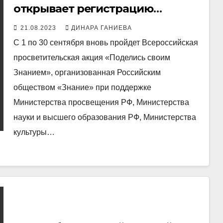
открывает регистрацию
лекторов и площадок на
21.08.2023
ДИНАРА ГАНИЕВА
Всероссийскую
С 1 по 30 сентября вновь пройдет Всероссийская
просветительскую акцию
просветительская акция «Поделись своим
«Поделись своим Знанием»
Знанием», организованная Российским
обществом «Знание» при поддержке
Министерства просвещения РФ, Министерства
науки и высшего образования РФ, Министерства
культуры…