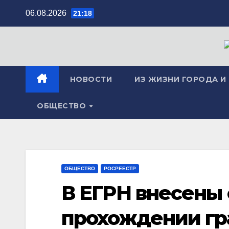
Перейти
06.08.2026
21:18
к
содержимому
НОВОСТИ
ИЗ ЖИЗНИ ГОРОДА И
ОБЩЕСТВО
ОБЩЕСТВО
РОСРЕЕСТР
В ЕГРН внесены 
прохождении г