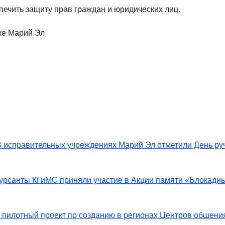
печить защиту прав граждан и юридических лиц.
ке Марий Эл
В исправительных учреждениях Марий Эл отметили День ру
урсанты КГиМС приняли участие в Акции памяти «Блокадн
 пилотный проект по созданию в регионах Центров общени