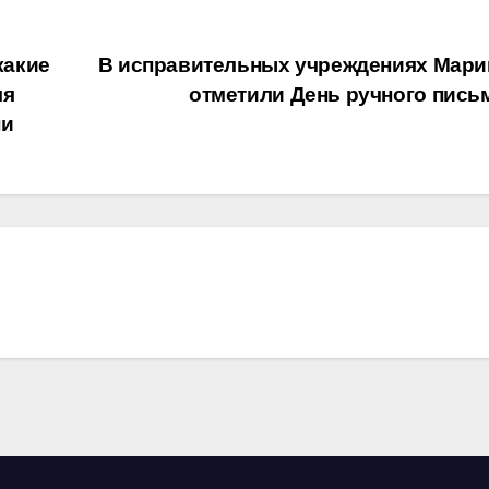
какие
В исправительных учреждениях Мари
ля
отметили День ручного пись
ни