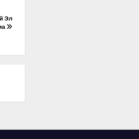
й Эл
ма