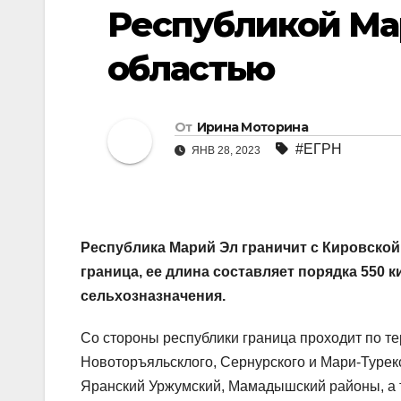
Республикой Ма
областью
От
Ирина Моторина
#ЕГРН
ЯНВ 28, 2023
Республика Марий Эл граничит с Кировской
граница, ее длина составляет порядка 550 
сельхозназначения.
Со стороны республики граница проходит по т
Новоторъяльсклого, Сернурского и Мари-Турекс
Яранский Уржумский, Мамадышский районы, а т