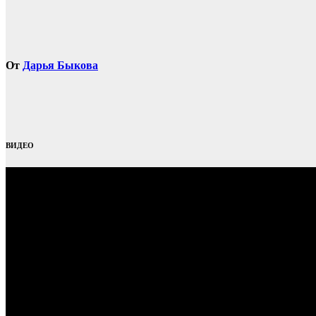
От
Дарья Быкова
ВИДЕО