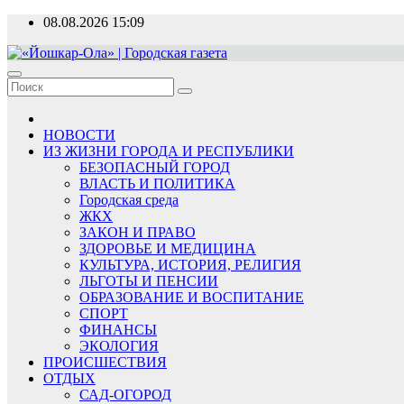
Перейти
08.08.2026
15:09
к
содержимому
«Йошкар-Ола» | Городская газета
Новости, события, люди
НОВОСТИ
ИЗ ЖИЗНИ ГОРОДА И РЕСПУБЛИКИ
БЕЗОПАСНЫЙ ГОРОД
ВЛАСТЬ И ПОЛИТИКА
Городская среда
ЖКХ
ЗАКОН И ПРАВО
ЗДОРОВЬЕ И МЕДИЦИНА
КУЛЬТУРА, ИСТОРИЯ, РЕЛИГИЯ
ЛЬГОТЫ И ПЕНСИИ
ОБРАЗОВАНИЕ И ВОСПИТАНИЕ
СПОРТ
ФИНАНСЫ
ЭКОЛОГИЯ
ПРОИСШЕСТВИЯ
ОТДЫХ
САД-ОГОРОД