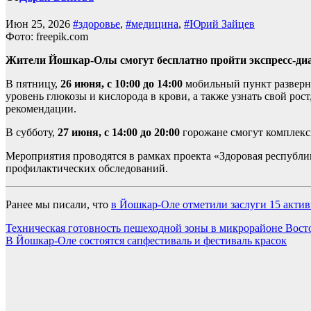
Июн 25, 2026
#здоровье
,
#медицина
,
#Юрий Зайцев
Фото: freepik.com
Жители Йошкар-Олы смогут бесплатно пройти экспресс-диа
В пятницу,
26 июня, с 10:00 до 14:00
мобильный пункт разверне
уровень глюкозы и кислорода в крови, а также узнать свой рос
рекомендации.
В субботу,
27 июня, с 14:00 до 20:00
горожане смогут комплексн
Мероприятия проводятся в рамках проекта «Здоровая республ
профилактических обследований.
Ранее мы писали, что
в Йошкар-Оле отметили заслуги 15 акти
Навигация
Техническая готовность пешеходной зоны в микрорайоне Вос
В Йошкар-Оле состоятся сапфестиваль и фестиваль красок
по
записям