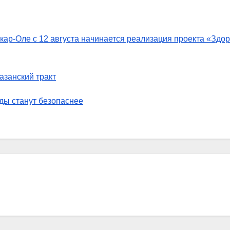
кар-Оле с 12 августа начинается реализация проекта «Здо
азанский тракт
ы станут безопаснее