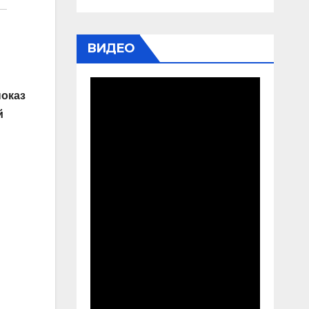
ВИДЕО
показ
й