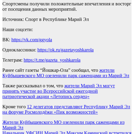
Спортсмены получили положительные впечатления и восторг
от посещения данных мероприятий.
Источник: Спорт в Республике Марий Эл
Наши соцсети:
ВК:
https://vk.com/ggyola
Одноклассники:
https://ok.ru/gazetayoshkarola
Телеграм:
https://t.me/gazeta_yoshkarola
Ранее сайт газеты “Йошкар-Ола” сообщал, что
жители
Куйбышевского МО озеленили парк саженцами из Марий Эл
Также рассказывал о том, что
жители Марий Эл могут
принять участие во Всероссийской ежегодной
патриотической акции «Летопись сердец»
Кроме того
12 делегатов представляют Республику Марий Эл
на форуме Росмолодёжи «Пик возможностей»
Навигация
Жители Куйбышевского МО озеленили парк саженцами из
Марий Эл
по
Начальник УФСИН Марий Эл Максим Каминский встретился