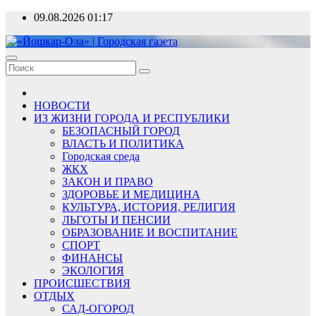
Перейти
09.08.2026
01:17
к
содержимому
«Йошкар-Ола» | Городская газета
Новости, события, люди
НОВОСТИ
ИЗ ЖИЗНИ ГОРОДА И РЕСПУБЛИКИ
БЕЗОПАСНЫЙ ГОРОД
ВЛАСТЬ И ПОЛИТИКА
Городская среда
ЖКХ
ЗАКОН И ПРАВО
ЗДОРОВЬЕ И МЕДИЦИНА
КУЛЬТУРА, ИСТОРИЯ, РЕЛИГИЯ
ЛЬГОТЫ И ПЕНСИИ
ОБРАЗОВАНИЕ И ВОСПИТАНИЕ
СПОРТ
ФИНАНСЫ
ЭКОЛОГИЯ
ПРОИСШЕСТВИЯ
ОТДЫХ
САД-ОГОРОД