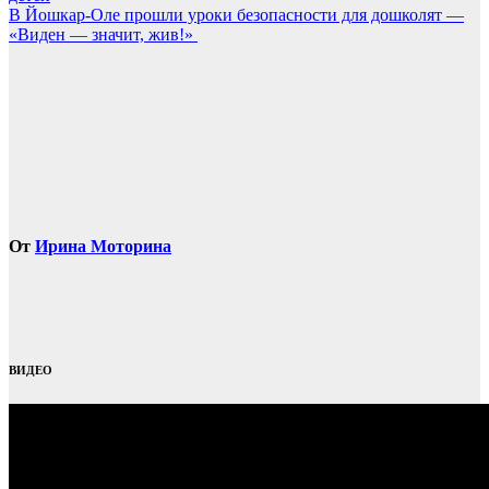
по
В Йошкар-Оле прошли уроки безопасности для дошколят —
записям
«Виден — значит, жив!»
От
Ирина Моторина
ВИДЕО