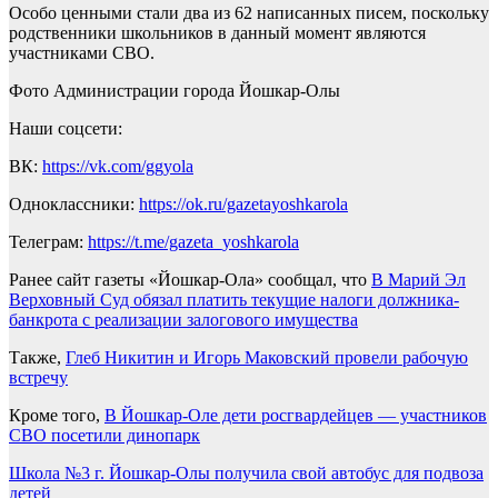
Особо ценными стали два из 62 написанных писем, поскольку
родственники школьников в данный момент являются
участниками СВО.
Фото Администрации города Йошкар-Олы
Наши соцсети:
ВК:
https://vk.com/ggyola
Одноклассники:
https://ok.ru/gazetayoshkarola
Телеграм:
https://t.me/gazeta_yoshkarola
Ранее сайт газеты «Йошкар-Ола» сообщал, что
В Марий Эл
Верховный Суд обязал платить текущие налоги должника-
банкрота с реализации залогового имущества
Также,
Глеб Никитин и Игорь Маковский провели рабочую
встречу
Кроме того,
В Йошкар-Оле дети росгвардейцев — участников
СВО посетили динопарк
Навигация
Школа №3 г. Йошкар-Олы получила свой автобус для подвоза
детей