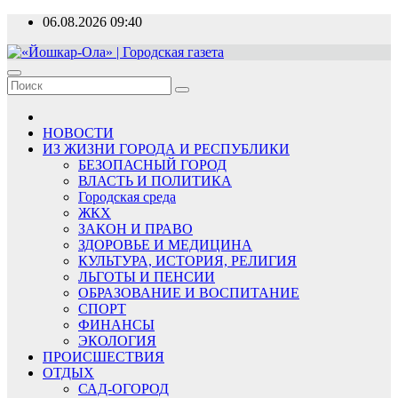
Перейти
06.08.2026
09:40
к
содержимому
«Йошкар-Ола» | Городская газета
Новости, события, люди
НОВОСТИ
ИЗ ЖИЗНИ ГОРОДА И РЕСПУБЛИКИ
БЕЗОПАСНЫЙ ГОРОД
ВЛАСТЬ И ПОЛИТИКА
Городская среда
ЖКХ
ЗАКОН И ПРАВО
ЗДОРОВЬЕ И МЕДИЦИНА
КУЛЬТУРА, ИСТОРИЯ, РЕЛИГИЯ
ЛЬГОТЫ И ПЕНСИИ
ОБРАЗОВАНИЕ И ВОСПИТАНИЕ
СПОРТ
ФИНАНСЫ
ЭКОЛОГИЯ
ПРОИСШЕСТВИЯ
ОТДЫХ
САД-ОГОРОД