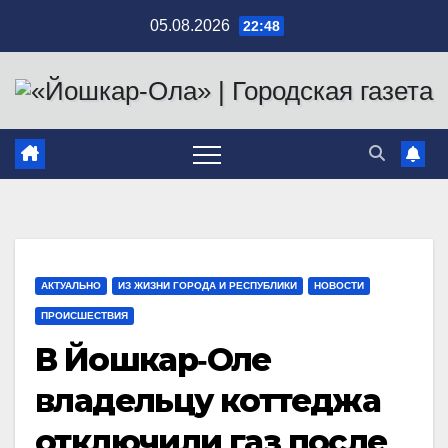
Перейти
05.08.2026
22:48
к
содержимому
АКТУАЛЬНО
ИЗ ЖИЗНИ ГОРОДА И РЕСПУБЛИКИ
НОВОСТИ
ПРОИСШЕСТВИЯ
В Йошкар‑Оле
владельцу коттеджа
отключили газ после