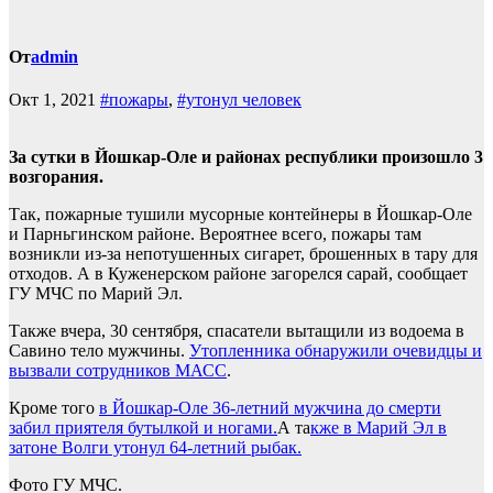
От
admin
Окт 1, 2021
#пожары
,
#утонул человек
За сутки в Йошкар-Оле и районах республики произошло 3
возгорания.
Так, пожарные тушили мусорные контейнеры в Йошкар-Оле
и Парньгинском районе. Вероятнее всего, пожары там
возникли из-за непотушенных сигарет, брошенных в тару для
отходов. А в Куженерском районе загорелся сарай, сообщает
ГУ МЧС по Марий Эл.
Также вчера, 30 сентября, спасатели вытащили из водоема в
Савино тело мужчины.
Утопленника обнаружили очевидцы и
вызвали сотрудников МАСС
.
Кроме того
в Йошкар-Оле 36-летний мужчина до смерти
забил приятеля бутылкой и ногами.
А та
кже
в Марий Эл в
затоне Волги утонул 64-летний рыбак
.
Фото ГУ МЧС.