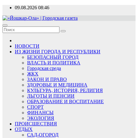
Перейти
09.08.2026
08:46
к
содержимому
«Йошкар-Ола» | Городская газета
Новости, события, люди
НОВОСТИ
ИЗ ЖИЗНИ ГОРОДА И РЕСПУБЛИКИ
БЕЗОПАСНЫЙ ГОРОД
ВЛАСТЬ И ПОЛИТИКА
Городская среда
ЖКХ
ЗАКОН И ПРАВО
ЗДОРОВЬЕ И МЕДИЦИНА
КУЛЬТУРА, ИСТОРИЯ, РЕЛИГИЯ
ЛЬГОТЫ И ПЕНСИИ
ОБРАЗОВАНИЕ И ВОСПИТАНИЕ
СПОРТ
ФИНАНСЫ
ЭКОЛОГИЯ
ПРОИСШЕСТВИЯ
ОТДЫХ
САД-ОГОРОД