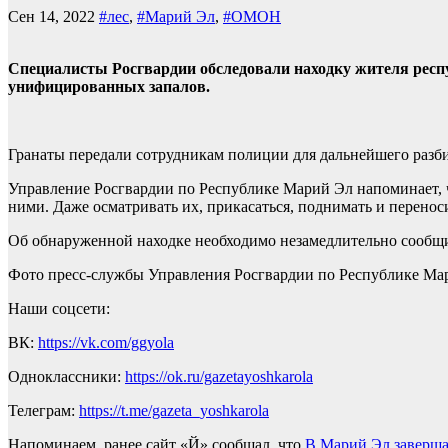
Сен 14, 2022
#лес
,
#Марий Эл
,
#ОМОН
Специалисты Росгвардии обследовали находку жителя респ
унифицированных запалов.
Гранаты передали сотрудникам полиции для дальнейшего разби
Управление Росгвардии по Республике Марий Эл напоминает, 
ними. Даже осматривать их, прикасаться, поднимать и перенос
Об обнаруженной находке необходимо незамедлительно сообщи
Фото пресс-службы Управления Росгвардии по Республике Ма
Наши соцсети:
ВК:
https://vk.com/ggyola
Одноклассники:
https://ok.ru/gazetayoshkarola
Телеграм:
https://t.me/gazeta_yoshkarola
Напоминаем, ранее сайт «Й» сообщал, что
В Марий Эл заверша