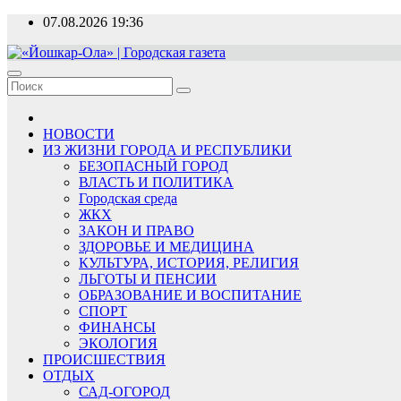
Перейти
07.08.2026
19:36
к
содержимому
«Йошкар-Ола» | Городская газета
Новости, события, люди
НОВОСТИ
ИЗ ЖИЗНИ ГОРОДА И РЕСПУБЛИКИ
БЕЗОПАСНЫЙ ГОРОД
ВЛАСТЬ И ПОЛИТИКА
Городская среда
ЖКХ
ЗАКОН И ПРАВО
ЗДОРОВЬЕ И МЕДИЦИНА
КУЛЬТУРА, ИСТОРИЯ, РЕЛИГИЯ
ЛЬГОТЫ И ПЕНСИИ
ОБРАЗОВАНИЕ И ВОСПИТАНИЕ
СПОРТ
ФИНАНСЫ
ЭКОЛОГИЯ
ПРОИСШЕСТВИЯ
ОТДЫХ
САД-ОГОРОД