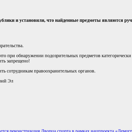
ублики и установили, что найденные предметы являются руч
рательства.
что при обнаружении подозрительных предметов категорически 
ить запрещено!
ть сотрудникам правоохранительных органов.
рий Эл
ется реконструкция Дворца спорта в рамках нацпроекта «Демог