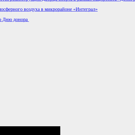
мосферного воздуха в микрорайоне «Интеграл»
ко Дню донора