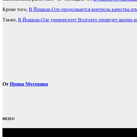
Кроме того,
В Йошкар-Оле продолжается контроль качества ат
Также,
В Йошкар-Оле университет Волгатех проведет акцию 
От
Ирина Моторина
ВИДЕО