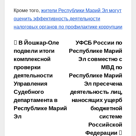
Кроме того,
жители Республики Марий Эл могут
оценить эффективность деятельности
налоговых органов по профилактике коррупции
Навигация
В Йошкар-Оле
УФСБ России по
подвели итоги
Республике Марий
по
комплексной
Эл совместно с
записям
проверки
МВД по
деятельности
Республике Марий
Управления
Эл пресечена
Судебного
деятельность лиц,
департамента в
наносящих ущерб
Республике Марий
бюджетной
Эл
системе
Российской
Федерации