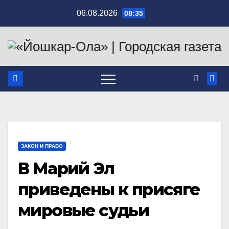
Перейти
06.08.2026
08:35
к
содержимому
ЗАКОН И ПРАВО
В Марий Эл
приведены к присяге
мировые судьи