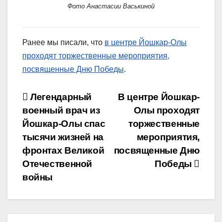
Фото Анастасии Васькиной
Ранее мы писали, что
в центре Йошкар-Олы
проходят торжественные мероприятия,
посвященные Дню Победы
.
Навигация
Легендарный
В центре Йошкар-
военный врач из
Олы проходят
по
Йошкар-Олы спас
торжественные
записям
тысячи жизней на
мероприятия,
фронтах Великой
посвященные Дню
Отечественной
Победы
войны