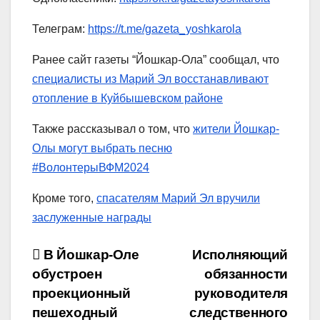
Телеграм:
https://t.me/gazeta_yoshkarola
Ранее сайт газеты “Йошкар-Ола” сообщал, что
специалисты из Марий Эл восстанавливают
отопление в Куйбышевском районе
Также рассказывал о том, что
жители Йошкар-
Олы могут выбрать песню
#ВолонтерыВФМ2024
Кроме того,
спасателям Марий Эл вручили
заслуженные награды
Навигация
В Йошкар-Оле
Исполняющий
обустроен
обязанности
по
проекционный
руководителя
записям
пешеходный
следственного