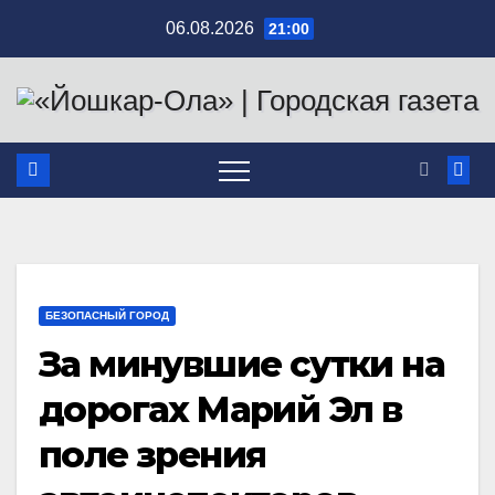
Перейти
06.08.2026
21:00
к
содержимому
БЕЗОПАСНЫЙ ГОРОД
За минувшие сутки на
дорогах Марий Эл в
поле зрения