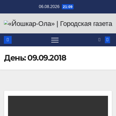
Перейти
06.08.2026
21:09
к
содержимому
День:
09.09.2018