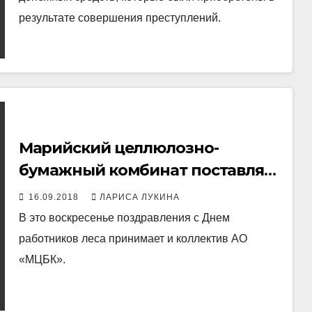
результате совершения преступлений.
Марийский целлюлозно-
бумажный комбинат поставляет
продукцию в Европу и Азию
16.09.2018
ЛАРИСА ЛУКИНА
В это воскресенье поздравления с Днем
работников леса принимает и коллектив АО
«МЦБК».