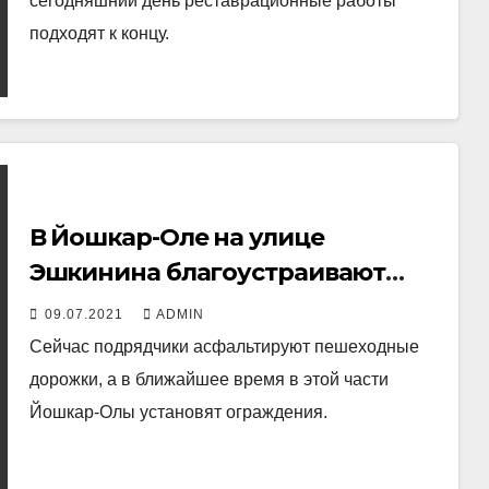
сегодняшний день реставрационные работы
подходят к концу.
В Йошкар-Оле на улице
Эшкинина благоустраивают
тротуары
09.07.2021
ADMIN
Сейчас подрядчики асфальтируют пешеходные
дорожки, а в ближайшее время в этой части
Йошкар-Олы установят ограждения.