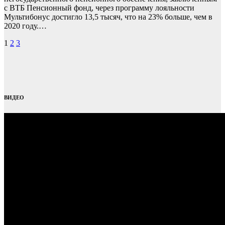
с ВТБ Пенсионный фонд, через программу лояльности
Мультибонус достигло 13,5 тысяч, что на 23% больше, чем в
2020 году.…
Пагинация
1
2
3
записей
ВИДЕО