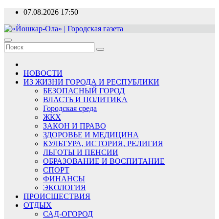
Перейти
07.08.2026
17:50
к
содержимому
«Йошкар-Ола» | Городская газета
Новости, события, люди
НОВОСТИ
ИЗ ЖИЗНИ ГОРОДА И РЕСПУБЛИКИ
БЕЗОПАСНЫЙ ГОРОД
ВЛАСТЬ И ПОЛИТИКА
Городская среда
ЖКХ
ЗАКОН И ПРАВО
ЗДОРОВЬЕ И МЕДИЦИНА
КУЛЬТУРА, ИСТОРИЯ, РЕЛИГИЯ
ЛЬГОТЫ И ПЕНСИИ
ОБРАЗОВАНИЕ И ВОСПИТАНИЕ
СПОРТ
ФИНАНСЫ
ЭКОЛОГИЯ
ПРОИСШЕСТВИЯ
ОТДЫХ
САД-ОГОРОД