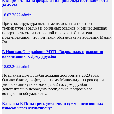
В Марий Эл на 18 февраля толщина льда составляет от 5
до 45 см
18.02.2022
admin
При этом структура льда изменилась из-за повышения
температуры воздуха и обильных осадков, и сейчас ледовая
поверхность стала непрочной и рыхлой. Спасатели
предупреждают, что при такой обстановке на водоемах Марий
Эл…
В Йошкар-Оле рабочие МУП «Водоканал» проложили
канализацию к Дому дружбы
18.02.2022
admin
По планам Дом дружбы должны достроить в 2023 году.
Однако благодаря федеральному Минкультуры срок сдачи
удалось сдвинуть на конец 2022-го. Дом дружбы
действительно необходим республике, вопрос о его
возведении обсуждался…
Клиенты ВТБ на треть увеличили суммы пенсионных
взносов через Мультибонус