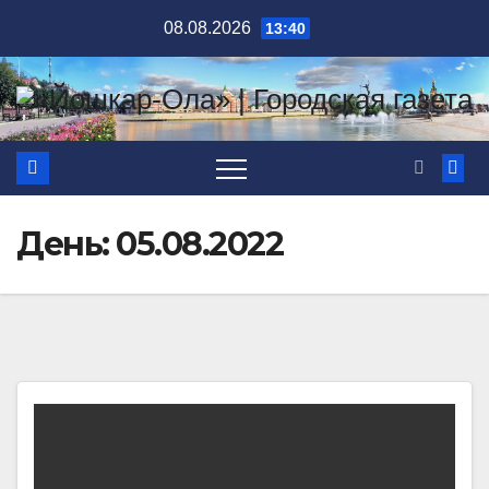
Перейти
08.08.2026
13:40
к
содержимому
День:
05.08.2022