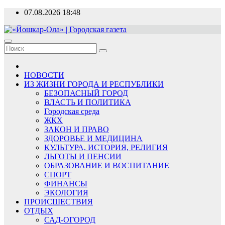
Перейти
07.08.2026
18:48
к
содержимому
«Йошкар-Ола» | Городская газета
Новости, события, люди
НОВОСТИ
ИЗ ЖИЗНИ ГОРОДА И РЕСПУБЛИКИ
БЕЗОПАСНЫЙ ГОРОД
ВЛАСТЬ И ПОЛИТИКА
Городская среда
ЖКХ
ЗАКОН И ПРАВО
ЗДОРОВЬЕ И МЕДИЦИНА
КУЛЬТУРА, ИСТОРИЯ, РЕЛИГИЯ
ЛЬГОТЫ И ПЕНСИИ
ОБРАЗОВАНИЕ И ВОСПИТАНИЕ
СПОРТ
ФИНАНСЫ
ЭКОЛОГИЯ
ПРОИСШЕСТВИЯ
ОТДЫХ
САД-ОГОРОД