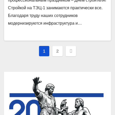
профессиональным праздником – Днём строителя!
Cтройкой на ТЭЦ-1 занимаются практически все.
Благодаря труду наших сотрудников
модернизируются инфраструктура и…
Пагинация
1
2
записей