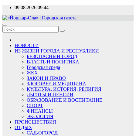
Перейти
09.08.2026
09:44
к
содержимому
«Йошкар-Ола» | Городская газета
Новости, события, люди
НОВОСТИ
ИЗ ЖИЗНИ ГОРОДА И РЕСПУБЛИКИ
БЕЗОПАСНЫЙ ГОРОД
ВЛАСТЬ И ПОЛИТИКА
Городская среда
ЖКХ
ЗАКОН И ПРАВО
ЗДОРОВЬЕ И МЕДИЦИНА
КУЛЬТУРА, ИСТОРИЯ, РЕЛИГИЯ
ЛЬГОТЫ И ПЕНСИИ
ОБРАЗОВАНИЕ И ВОСПИТАНИЕ
СПОРТ
ФИНАНСЫ
ЭКОЛОГИЯ
ПРОИСШЕСТВИЯ
ОТДЫХ
САД-ОГОРОД