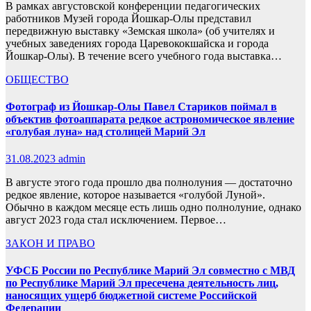
В рамках августовской конференции педагогических
работников Музей города Йошкар-Олы представил
передвижную выставку «Земская школа» (об учителях и
учебных заведениях города Царевококшайска и города
Йошкар-Олы). В течение всего учебного года выставка…
ОБЩЕСТВО
Фотограф из Йошкар-Олы Павел Стариков поймал в
объектив фотоаппарата редкое астрономическое явление
«голубая луна» над столицей Марий Эл
31.08.2023
admin
В августе этого года прошло два полнолуния — достаточно
редкое явление, которое называется «голубой Луной».
Обычно в каждом месяце есть лишь одно полнолуние, однако
август 2023 года стал исключением. Первое…
ЗАКОН И ПРАВО
УФСБ России по Республике Марий Эл совместно с МВД
по Республике Марий Эл пресечена деятельность лиц,
наносящих ущерб бюджетной системе Российской
Федерации