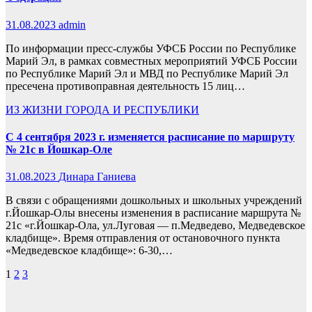
31.08.2023
admin
По информации пресс-службы УФСБ России по Республике
Марий Эл, в рамках совместных мероприятий УФСБ России
по Республике Марий Эл и МВД по Республике Марий Эл
пресечена противоправная деятельность 15 лиц…
ИЗ ЖИЗНИ ГОРОДА И РЕСПУБЛИКИ
С 4 сентября 2023 г. изменяется расписание по маршруту
№ 21с в Йошкар-Оле
31.08.2023
Динара Ганиева
В связи с обращениями дошкольных и школьных учреждений
г.Йошкар-Олы внесены изменения в расписание маршрута №
21с «г.Йошкар-Ола, ул.Луговая — п.Медведево, Медведевское
кладбище». Время отправления от остановочного пункта
«Медведевское кладбище»: 6-30,…
Пагинация
1
2
3
записей