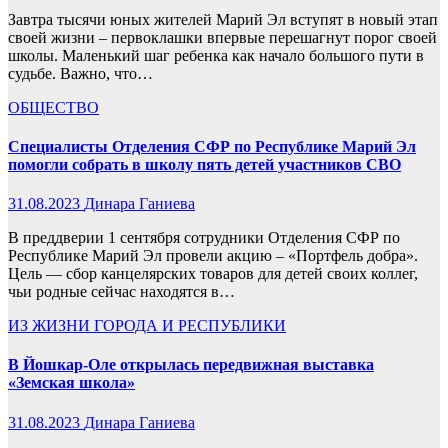
Завтра тысячи юных жителей Марий Эл вступят в новый этап
своей жизни – первоклашки впервые перешагнут порог своей
школы. Маленький шаг ребенка как начало большого пути в
судьбе. Важно, что…
ОБЩЕСТВО
Специалисты Отделения СФР по Республике Марий Эл
помогли собрать в школу пять детей участников СВО
31.08.2023
Динара Ганиева
В преддверии 1 сентября сотрудники Отделения СФР по
Республике Марий Эл провели акцию – «Портфель добра».
Цель — сбор канцелярских товаров для детей своих коллег,
чьи родные сейчас находятся в…
ИЗ ЖИЗНИ ГОРОДА И РЕСПУБЛИКИ
В Йошкар-Оле открылась передвижная выставка
«Земская школа»
31.08.2023
Динара Ганиева