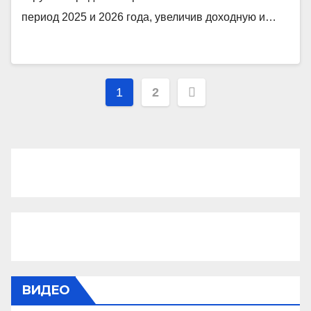
период 2025 и 2026 года, увеличив доходную и…
Пагинация
1
2
записей
ВИДЕО