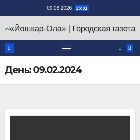
Перейти
09.08.2026
15:31
к
содержимому
День:
09.02.2024