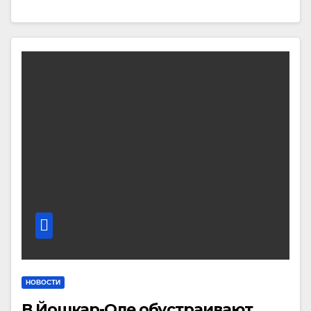
НОВОСТИ
В Йошкар-Оле обустраивают