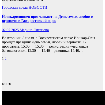
Городская среда
НОВОСТИ
Йошкаролинцев приглашают на День семьи, любви и
верности в Воскресенский парк
02.07.2025
Марина Лисанова
Во вторник, 8 июля, в Воскресенском парке Йошкар-Олы
пройдет праздник День семьи, любви и верности. В
программе: 15:00 — 15:30 — регистрация участников
беговелогонок; 15:30 — 15:40 – разминка; 15:40…
Пагинация
1
2
записей
ВИДЕО