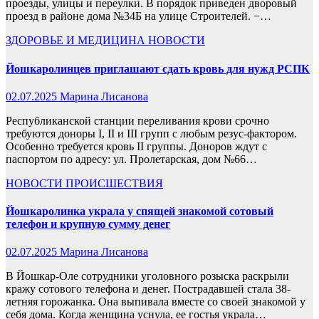
проезды, улицы и переулки. В порядок приведен дворовый
проезд в районе дома №34Б на улице Строителей. −…
ЗДОРОВЬЕ И МЕДИЦИНА
НОВОСТИ
Йошкаролинцев приглашают сдать кровь для нужд РСПК
02.07.2025
Марина Лисанова
Республиканской станции переливания крови срочно
требуются доноры I, II и III групп с любым резус-фактором.
Особенно требуется кровь II группы. Доноров ждут с
паспортом по адресу: ул. Пролетарская, дом №66…
НОВОСТИ
ПРОИСШЕСТВИЯ
Йошкаролинка украла у спящей знакомой сотовый
телефон и крупную сумму денег
02.07.2025
Марина Лисанова
В Йошкар-Оле сотрудники уголовного розыска раскрыли
кражу сотового телефона и денег. Пострадавшей стала 38-
летняя горожанка. Она выпивала вместе со своей знакомой у
себя дома. Когда женщина уснула, ее гостья украла…