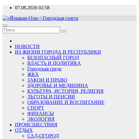
Перейти
07.08.2026
02:58
к
содержимому
«Йошкар-Ола» | Городская газета
Новости, события, люди
НОВОСТИ
ИЗ ЖИЗНИ ГОРОДА И РЕСПУБЛИКИ
БЕЗОПАСНЫЙ ГОРОД
ВЛАСТЬ И ПОЛИТИКА
Городская среда
ЖКХ
ЗАКОН И ПРАВО
ЗДОРОВЬЕ И МЕДИЦИНА
КУЛЬТУРА, ИСТОРИЯ, РЕЛИГИЯ
ЛЬГОТЫ И ПЕНСИИ
ОБРАЗОВАНИЕ И ВОСПИТАНИЕ
СПОРТ
ФИНАНСЫ
ЭКОЛОГИЯ
ПРОИСШЕСТВИЯ
ОТДЫХ
САД-ОГОРОД