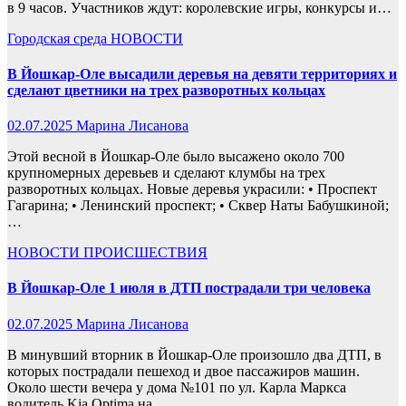
в 9 часов. Участников ждут: королевские игры, конкурсы и…
Городская среда
НОВОСТИ
В Йошкар-Оле высадили деревья на девяти территориях и
сделают цветники на трех разворотных кольцах
02.07.2025
Марина Лисанова
Этой весной в Йошкар-Оле было высажено около 700
крупномерных деревьев и сделают клумбы на трех
разворотных кольцах. Новые деревья украсили: • Проспект
Гагарина; • Ленинский проспект; • Сквер Наты Бабушкиной;
…
НОВОСТИ
ПРОИСШЕСТВИЯ
В Йошкар-Оле 1 июля в ДТП пострадали три человека
02.07.2025
Марина Лисанова
В минувший вторник в Йошкар-Оле произошло два ДТП, в
которых пострадали пешеход и двое пассажиров машин.
Около шести вечера у дома №101 по ул. Карла Маркса
водитель Kia Optima на…