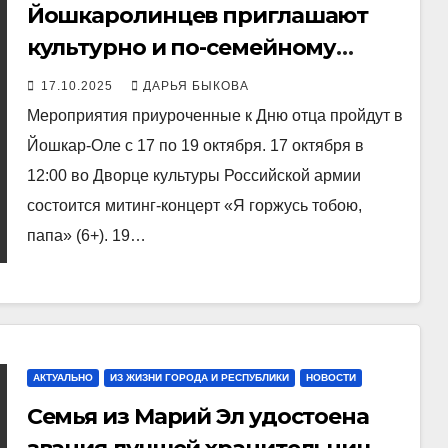
Йошкаролинцев приглашают
культурно и по-семейному
отметить День отца
17.10.2025
ДАРЬЯ БЫКОВА
Мероприятия приуроченные к Дню отца пройдут в
Йошкар-Оле с 17 по 19 октября. 17 октября в
12:00 во Дворце культуры Российской армии
состоится митинг-концерт «Я горжусь тобою,
папа» (6+). 19…
АКТУАЛЬНО
ИЗ ЖИЗНИ ГОРОДА И РЕСПУБЛИКИ
НОВОСТИ
Семья из Марий Эл удостоена