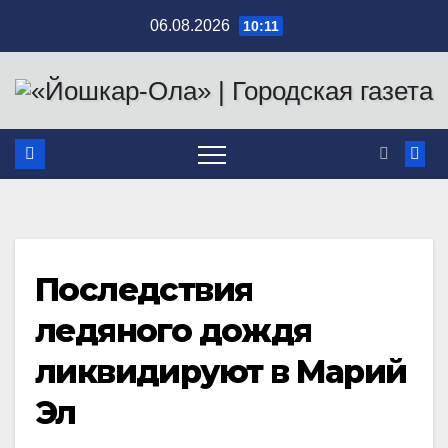
Перейти
06.08.2026
10:11
к
содержимому
Последствия
ледяного дождя
ликвидируют в Марий
Эл