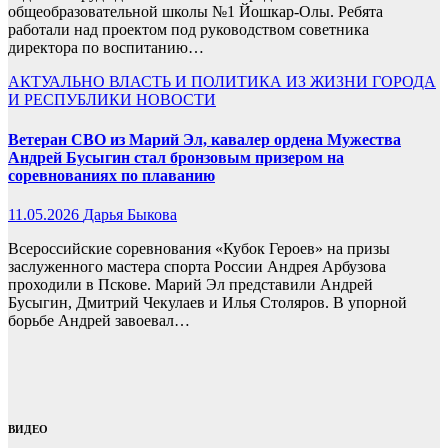
общеобразовательной школы №1 Йошкар-Олы. Ребята
работали над проектом под руководством советника
директора по воспитанию…
АКТУАЛЬНО
ВЛАСТЬ И ПОЛИТИКА
ИЗ ЖИЗНИ ГОРОДА
И РЕСПУБЛИКИ
НОВОСТИ
Ветеран СВО из Марий Эл, кавалер ордена Мужества
Андрей Бусыгин стал бронзовым призером на
соревнованиях по плаванию
11.05.2026
Дарья Быкова
Всероссийские соревнования «Кубок Героев» на призы
заслуженного мастера спорта России Андрея Арбузова
проходили в Пскове. Марий Эл представили Андрей
Бусыгин, Дмитрий Чекулаев и Илья Столяров. В упорной
борьбе Андрей завоевал…
ВИДЕО