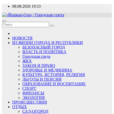
Перейти
08.08.2026
19:33
к
содержимому
«Йошкар-Ола» | Городская газета
Новости, события, люди
НОВОСТИ
ИЗ ЖИЗНИ ГОРОДА И РЕСПУБЛИКИ
БЕЗОПАСНЫЙ ГОРОД
ВЛАСТЬ И ПОЛИТИКА
Городская среда
ЖКХ
ЗАКОН И ПРАВО
ЗДОРОВЬЕ И МЕДИЦИНА
КУЛЬТУРА, ИСТОРИЯ, РЕЛИГИЯ
ЛЬГОТЫ И ПЕНСИИ
ОБРАЗОВАНИЕ И ВОСПИТАНИЕ
СПОРТ
ФИНАНСЫ
ЭКОЛОГИЯ
ПРОИСШЕСТВИЯ
ОТДЫХ
САД-ОГОРОД