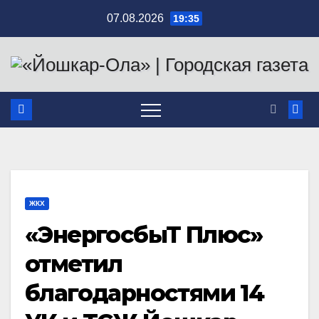
Перейти
07.08.2026
19:35
к
содержимому
ЖКХ
«ЭнергосбыТ Плюс»
отметил
благодарностями 14