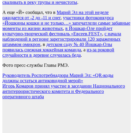
сваливать в реку трупы и нечистоты
.
А еще «Й» сообщал, что в
Марий Эл на этой неделе
ожидается от -2 до -11 и снег
,
участники фотоконкурса
«Йошкины кошки и не только…» запечатлели самые забавные
моменты из жизни животных
,
в Йошкар-Оле пройдет
культурно-творческий фестиваль «Евсеев.FEST»
,
с начала
наблюдений в регионе зарегистрировали 120 зараженных
штаммом омикрон
, в
детском саду № 40 Йошкар-Олы
появилась снежная хоккейная команда
, а
из-за роковой
случайности в деревне случилась беда
.
​Фото пресс-службы Главы РМЭ.
Навигация
Руководитель Роспотребнадзора Марий Эл: «QR-коды
должны остаться антиковидной мерой»
по
Игорь Комаров принял участие в заседании Национального
записям
антитеррористического комитета и Федерального
оперативного штаба