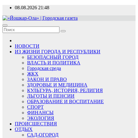
Перейти
08.08.2026
21:48
к
содержимому
«Йошкар-Ола» | Городская газета
Новости, события, люди
НОВОСТИ
ИЗ ЖИЗНИ ГОРОДА И РЕСПУБЛИКИ
БЕЗОПАСНЫЙ ГОРОД
ВЛАСТЬ И ПОЛИТИКА
Городская среда
ЖКХ
ЗАКОН И ПРАВО
ЗДОРОВЬЕ И МЕДИЦИНА
КУЛЬТУРА, ИСТОРИЯ, РЕЛИГИЯ
ЛЬГОТЫ И ПЕНСИИ
ОБРАЗОВАНИЕ И ВОСПИТАНИЕ
СПОРТ
ФИНАНСЫ
ЭКОЛОГИЯ
ПРОИСШЕСТВИЯ
ОТДЫХ
САД-ОГОРОД