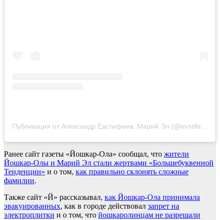
Публикация от Александр Евстифеев. Марий Эл (@evstifeev.life)
Ранее сайт газеты «Йошкар-Ола» сообщал, что
жители
Йошкар-Олы и Марий Эл стали жертвами «Большебуквенной
Тенденции»
и о том,
как правильно склонять сложные
фамилии
.
Также сайт «Й» рассказывал,
как Йошкар-Ола принимала
эвакуированных
, как в городе действовал
запрет на
электроплитки
и о том, что
йошкаролинцам не разрешали