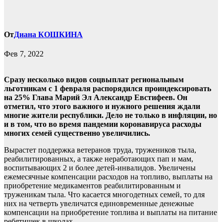
От
Диана КОШКИНА
Фев 7, 2022
Сразу несколько видов соцвыплат региональным
льготникам с 1 февраля распорядился проиндексировать
на 25% Глава Марий Эл Александр Евстифеев. Он
отметил, что этого важного и нужного решения ждали
многие жители республики. Дело не только в инфляции, но
и в том, что во время пандемии коронавируса расходы
многих семей существенно увеличились.
Вырастет поддержка ветеранов труда, тружеников тыла,
реабилитированных, а также неработающих пап и мам,
воспитывающих 2 и более детей-инвалидов. Увеличены
ежемесячные компенсации расходов на топливо, выплаты на
приобретение медикаментов реабилитированным и
труженикам тыла. Что касается многодетных семей, то для
них на четверть увеличатся единовременные денежные
компенсации на приобретение топлива и выплаты на питание
ребятишек в школах.