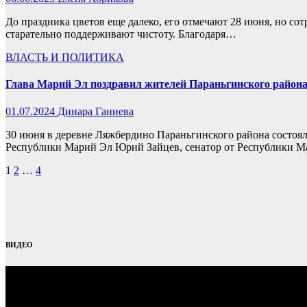
До праздника цветов еще далеко, его отмечают 28 июня, но со
старательно поддерживают чистоту. Благодаря…
ВЛАСТЬ И ПОЛИТИКА
Глава Марий Эл поздравил жителей Параньгинского район
01.07.2024
Динара Ганиева
30 июня в деревне Ляжбердино Параньгинского района состоя
Республики Марий Эл Юрий Зайцев, сенатор от Республики 
Пагинация
1
2
…
4
записей
ВИДЕО