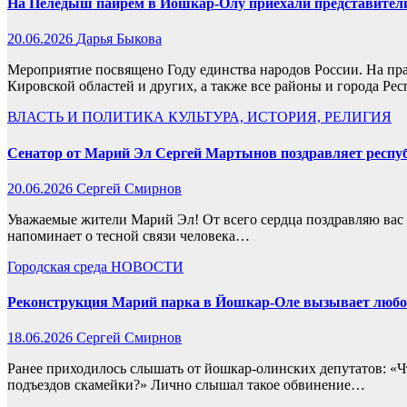
На Пеледыш пайрем в Йошкар-Олу приехали представители
20.06.2026
Дарья Быкова
Мероприятие посвящено Году единства народов России. На пра
Кировской областей и других, а также все районы и города Р
ВЛАСТЬ И ПОЛИТИКА
КУЛЬТУРА, ИСТОРИЯ, РЕЛИГИЯ
Сенатор от Марий Эл Сергей Мартынов поздравляет респу
20.06.2026
Сергей Смирнов
Уважаемые жители Марий Эл! От всего сердца поздравляю вас
напоминает о тесной связи человека…
Городская среда
НОВОСТИ
Реконструкция Марий парка в Йошкар-Оле вызывает люб
18.06.2026
Сергей Смирнов
Ранее приходилось слышать от йошкар-олинских депутатов: «Чт
подъездов скамейки?» Лично слышал такое обвинение…