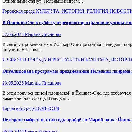
Основными станут: Пеледыш пайрем…
Городская среда
КУЛЬТУРА, ИСТОРИЯ, РЕЛИГИЯ
НОВОСТ
В Йошкар-Оле в субботу перекроют центральные улицы го
27.06.2025
Марина Лисанова
В связи с проведением в Йошкар-Оле праздника Пеледыш пайр
по улице Волкова…
ИЗ ЖИЗНИ ГОРОДА И РЕСПУБЛИКИ
КУЛЬТУРА, ИСТОРИ
Опубликована программа празднования Пеледыш пайрема
23.06.2025
Марина Лисанова
В этом году основной площадкой в Йошкар-Оле, где соберутся 
намечены на субботу. Пеледыш…
Городская среда
НОВОСТИ
Пеледыш пайрем в этом году пройдёт в Марий парке Йош
06.06.2025
Елена Хорикова