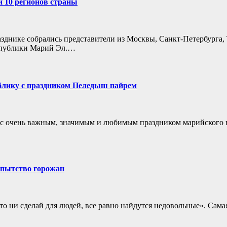
 10 регионов страны
зднике собрались представители из Москвы, Санкт‑Петербурга,
еспублики Марий Эл.…
блику с праздником Пеледыш пайрем
 с очень важным, значимым и любимым праздником марийского н
опытство горожан
о ни сделай для людей, все равно найдутся недовольные». Самая