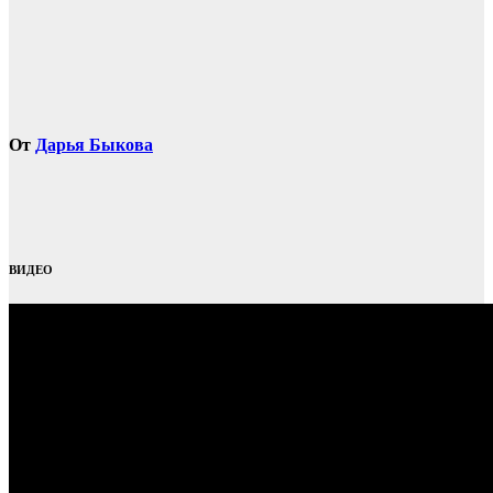
От
Дарья Быкова
ВИДЕО