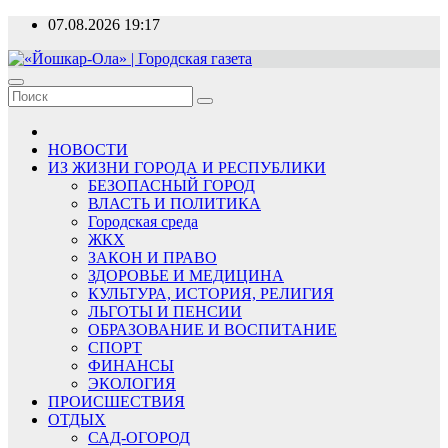
Перейти
07.08.2026
19:17
к
содержимому
«Йошкар-Ола» | Городская газета
Новости, события, люди
НОВОСТИ
ИЗ ЖИЗНИ ГОРОДА И РЕСПУБЛИКИ
БЕЗОПАСНЫЙ ГОРОД
ВЛАСТЬ И ПОЛИТИКА
Городская среда
ЖКХ
ЗАКОН И ПРАВО
ЗДОРОВЬЕ И МЕДИЦИНА
КУЛЬТУРА, ИСТОРИЯ, РЕЛИГИЯ
ЛЬГОТЫ И ПЕНСИИ
ОБРАЗОВАНИЕ И ВОСПИТАНИЕ
СПОРТ
ФИНАНСЫ
ЭКОЛОГИЯ
ПРОИСШЕСТВИЯ
ОТДЫХ
САД-ОГОРОД