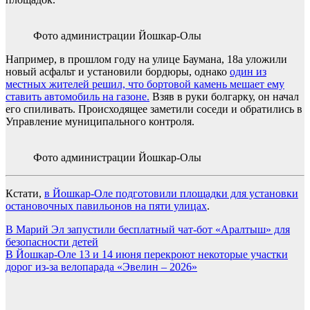
Фото администрации Йошкар-Олы
Например, в прошлом году на улице Баумана, 18а уложили
новый асфальт и установили бордюры, однако
один из
местных жителей решил, что бортовой камень мешает ему
ставить автомобиль на газоне.
Взяв в руки болгарку, он начал
его спиливать. Происходящее заметили соседи и обратились в
Управление муниципального контроля.
Фото администрации Йошкар-Олы
Кстати,
в Йошкар-Оле подготовили площадки для установки
остановочных павильонов на пяти улицах
.
Навигация
В Марий Эл запустили бесплатный чат-бот «Аралтыш» для
безопасности детей
по
В Йошкар-Оле 13 и 14 июня перекроют некоторые участки
записям
дорог из-за велопарада «Эвелин – 2026»